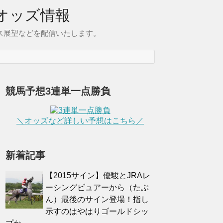
やオッズ情報
ース展望などを配信いたします。
競馬予想3連単一点勝負
＼オッズなど詳しい予想はこちら／
新着記事
【2015サイン】優駿とJRAレ
ーシングビュアーから（たぶ
ん）最後のサイン登場！指し
示すのはやはりゴールドシッ