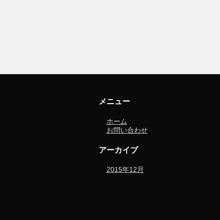
メニュー
ホーム
お問い合わせ
アーカイブ
2015年12月