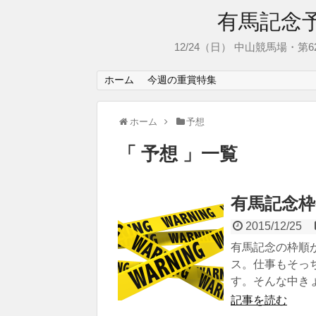
有馬記念予
12/24（日） 中山競馬場
ホーム
今週の重賞特集
ホーム
予想
「 予想 」一覧
有馬記念枠
2015/12/25
有馬記念の枠順
ス。仕事もそっ
す。そんな中きょ.
記事を読む