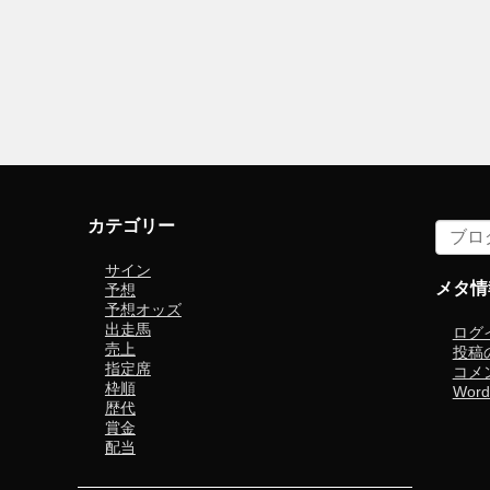
カテゴリー
サイン
メタ情
予想
予想オッズ
出走馬
ログ
売上
投稿
指定席
コメ
枠順
Word
歴代
賞金
配当