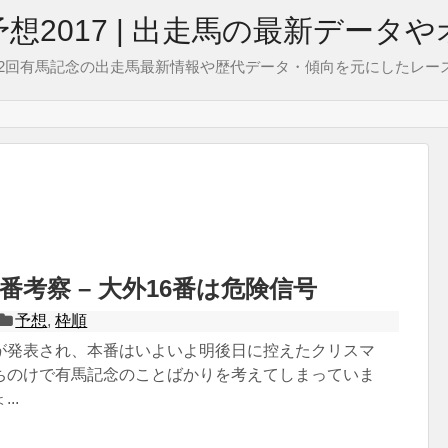
想2017 | 出走馬の最新データ
・第62回有馬記念の出走馬最新情報や歴代データ・傾向を元にしたレ
番考察 – 大外16番は危険信号
予想
,
枠順
が発表され、本番はいよいよ明後日に控えたクリスマ
ちのけで有馬記念のことばかりを考えてしまっていま
..