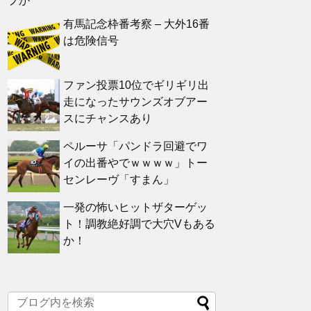
プか
有馬記念枠番考察 – 大外16番
は危険信号
ファン投票10位でギリギリ出
走になったサウンズオブアー
スにチャンスあり
ペルーサ「パンドラ回避でワ
イの出番やでｗｗｗｗ」トー
センレーヴ「すまん」
一発の怖いヒットザターゲッ
ト！調教絶好調で大穴Vもある
か！