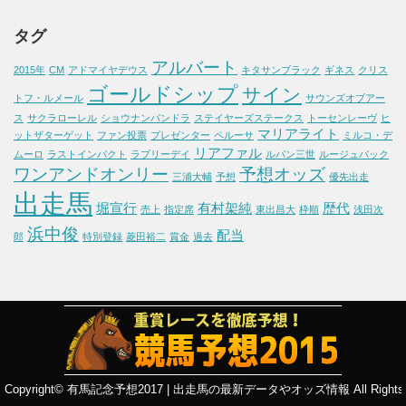
タグ
アルバート
2015年
CM
アドマイヤデウス
キタサンブラック
ギネス
クリス
ゴールドシップ
サイン
トフ・ルメール
サウンズオブアー
ス
サクラローレル
ショウナンパンドラ
ステイヤーズステークス
トーセンレーヴ
ヒ
マリアライト
ットザターゲット
ファン投票
プレゼンター
ペルーサ
ミルコ・デ
リアファル
ムーロ
ラストインパクト
ラブリーデイ
ルパン三世
ルージュバック
ワンアンドオンリー
予想オッズ
三浦大輔
予想
優先出走
出走馬
堀宣行
有村架純
歴代
売上
指定席
東出昌大
枠順
浅田次
浜中俊
配当
郎
特別登録
菱田裕二
賞金
過去
Copyright©
有馬記念予想2017 | 出走馬の最新データやオッズ情報
All Rights