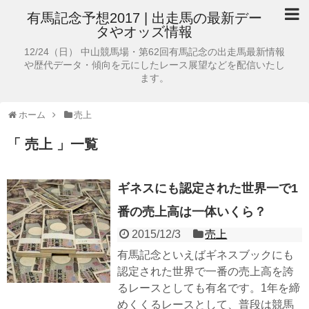
有馬記念予想2017 | 出走馬の最新デー
タやオッズ情報
12/24（日） 中山競馬場・第62回有馬記念の出走馬最新情報
や歴代データ・傾向を元にしたレース展望などを配信いたし
ます。
ホーム
売上
「 売上 」一覧
ギネスにも認定された世界一で1
番の売上高は一体いくら？
2015/12/3
売上
有馬記念といえばギネスブックにも
認定された世界で一番の売上高を誇
るレースとしても有名です。1年を締
めくくるレースとして、普段は競馬